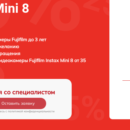
Mini 8
ры Fujifilm до 3 лет
 желанию
бращения
 видеокамеры
Fujifilm Instax Mini 8 от 35
я со специалистом
Оставить заявку
есь c
политикой конфиденциальности