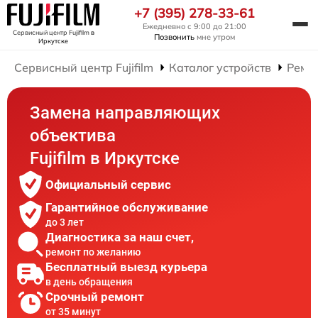
+7 (395) 278-33-61
Ежедневно с 9:00 до 21:00
Сервисный центр Fujifilm
в
Позвонить
мне утром
Иркутске
Сервисный центр Fujifilm
Каталог устройств
Ремо
Замена направляющих
объектива
Fujifilm в Иркутске
Официальный сервис
Гарантийное обслуживание
до 3 лет
Диагностика за наш счет,
ремонт по желанию
Бесплатный выезд курьера
в день обращения
Срочный ремонт
от 35 минут