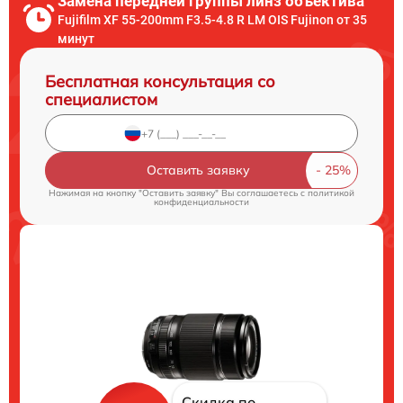
Замена передней группы линз объектива
Fujifilm XF 55-200mm F3.5-4.8 R LM OIS Fujinon от 35
минут
Бесплатная консультация со
специалистом
Оставить заявку
Нажимая на кнопку "Оставить заявку" Вы соглашаетесь c
политикой
конфиденциальности
Скидка по