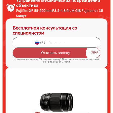
Устранение механических повреждений
объектива
Fujifilm XF 55-200mm F3.5-4.8 R LM OIS Fujinon от 35
минут
Бесплатная консультация со
специалистом
Оставить заявку
Нажимая на кнопку "Оставить заявку" Вы соглашаетесь c
политикой
конфиденциальности