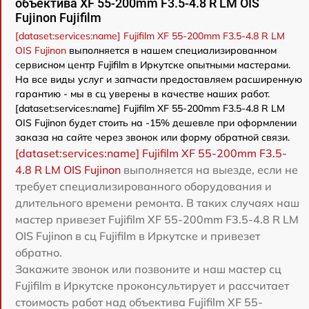
объектива XF 55-200mm F3.5-4.8 R LM OIS
Fujinon Fujifilm
[dataset:services:name] Fujifilm XF 55-200mm F3.5-4.8 R LM
OIS Fujinon
выполняется в нашем специализированном
сервисном центр Fujifilm в Иркутске опытными мастерами.
На все виды услуг и запчасти предоставляем расширенную
гарантию - мы в сц уверены в качестве наших работ.
[dataset:services:name] Fujifilm XF 55-200mm F3.5-4.8 R LM
OIS Fujinon будет стоить на -15% дешевле при оформлении
заказа на сайте через звонок или форму обратной связи.
[dataset:services:name] Fujifilm XF 55-200mm F3.5-
4.8 R LM OIS Fujinon
выполняется на выезде, если не
требует специализированного оборудования и
длительного времени ремонта. В таких случаях наш
мастер привезет Fujifilm XF 55-200mm F3.5-4.8 R LM
OIS Fujinon в сц Fujifilm в Иркутске и привезет
обратно.
Закажите звонок или позвоните и наш мастер сц
Fujifilm в Иркутске проконсультирует и рассчитает
стоимость работ над объектива Fujifilm XF 55-