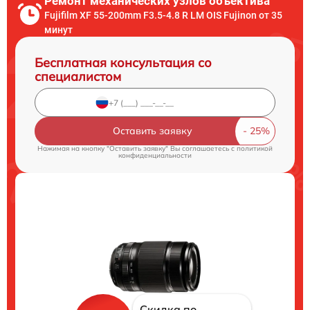
Ремонт механических узлов объектива
Fujifilm XF 55-200mm F3.5-4.8 R LM OIS Fujinon от 35
минут
Бесплатная консультация со
специалистом
Оставить заявку
Нажимая на кнопку "Оставить заявку" Вы соглашаетесь c
политикой
конфиденциальности
Скидка по