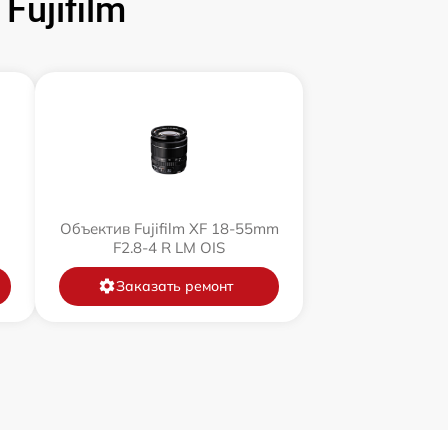
ujifilm
Объектив Fujifilm XF 18-55mm
F2.8-4 R LM OIS
Заказать ремонт