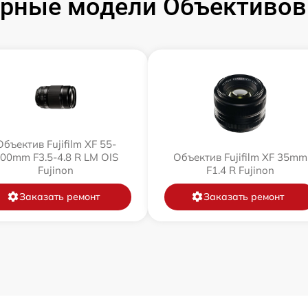
рные модели Объективов F
Объектив Fujifilm XF 55-
00mm F3.5-4.8 R LM OIS
Объектив Fujifilm XF 35mm
Fujinon
F1.4 R Fujinon
Заказать ремонт
Заказать ремонт