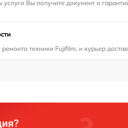
ы услуги Вы получите документ о гарант
сти
монта техники Fujifilm, и курьер достав
ция?