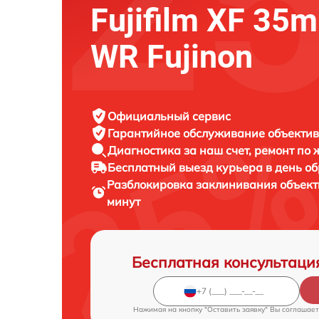
Fujifilm XF 35
WR Fujinon
Официальный сервис
Гарантийное обслуживание
объектива
Диагностика за наш счет,
ремонт по
Бесплатный выезд курьера
в день о
Разблокировка заклинивания объек
минут
Бесплатная консультаци
Нажимая на кнопку "Оставить заявку" Вы соглашает