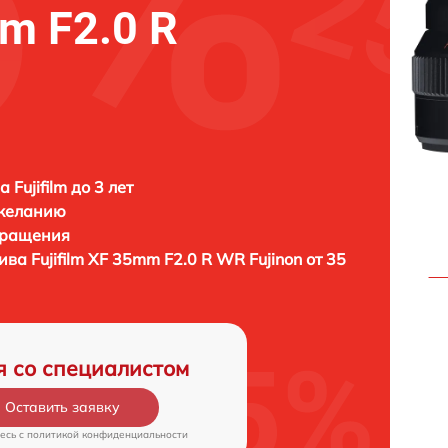
mm F2.0 R
 Fujifilm до 3 лет
 желанию
бращения
тива
Fujifilm XF 35mm F2.0 R WR Fujinon от 35
я со специалистом
Оставить заявку
есь c
политикой конфиденциальности