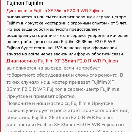
Fujinon Fujifilm
Диагностика Fujifilm XF 35mm F2.0 R WR Fujinon
выполняется в нашем специализированном сервис-центре
Fujifilm в Иркутске мастерами с огромным опытом - от 5 лет.
На все виды работ и запчасти предоставляем
расширенную гарантию - мы в сервисе уверены в качестве
наших работ. диагностика Fujifilm XF 35mm F2.0 R WR
Fujinon будет стоить на 15% дешевле при оформлении
заказа на сайте через звонок или форму обратной связи.
Диагностика Fujifilm XF 35mm F2.0 R WR Fujinon
выполняется на выезде, если не требует
габаритного оборудования и сложного ремонта. В
таких случаях наш мастер привезет Fujifilm XF
35mm F2.0 R WR Fujinon в сервис-центр Fujifilm в
Иркутске и привезет обратно.
Позвоните и наш мастер сц Fujifilm в Иркутске
проконсультирует и рассчитает стоимость работ над
объектива Fujifilm XF 35mm F2.0 R WR Fujinon.
диагностика Fujifilm XF 35mm F2.0 R WR Fujinon по
нашей статистике в среднем занимает 3 часа при