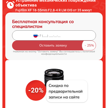
Устранение механических повреждений
объектива
Fujifilm XF 18-55mm F2.8-4 R LM OIS от 35 минут
Бесплатная консультация со
специалистом
Оставить заявку
Нажимая на кнопку "Оставить заявку" Вы соглашаетесь c
политикой
конфиденциальности
Скидка по
-20%
предварительной
записи на сайте