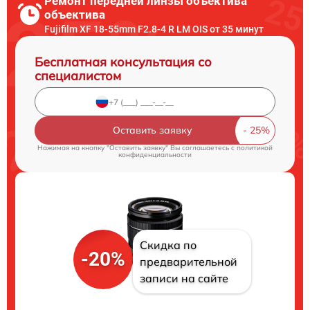
Ремонт передней линзы объектива
объектива
Fujifilm XF 18-55mm F2.8-4 R LM OIS от 35 минут
Бесплатная консультация со
специалистом
Оставить заявку
Нажимая на кнопку "Оставить заявку" Вы соглашаетесь c
политикой
конфиденциальности
Скидка по
-20%
предварительной
записи на сайте