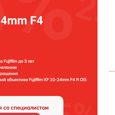
-24mm F4
 Fujifilm до 3 лет
 желанию
бращения
ний объектива
Fujifilm XF 10-24mm F4 R OIS
я со специалистом