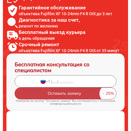
Гарантийное обслуживание
объектива Fujifilm XF 10-24mm F4 R OIS до 3 лет
Диагностика за наш счет,
ремонт по желанию
Бесплатный выезд курьера
в день обращения
Срочный ремонт
объектива Fujifilm XF 10-24mm F4 R OIS от 35 минут
Бесплатная консультация со
специалистом
Оставить заявку
Нажимая на кнопку "Оставить заявку" Вы соглашаетесь c
политикой
конфиденциальности