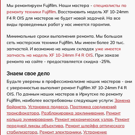
Мы ремонтируем Fujifilm. Наши мастера -
специалисты по
ремонту техники Fujifilm
. Восстановить модель XF 10-24mm
F4 R OIS для мастеров не будет новой задачей. На все
виды проведенных работ у нас имеется гарантия.
Минимальные сроки выполнения ремонта. Мы большая
сеть мастерских техники Fujifilm. Мы имеем более 20 тыс.
запчастей. И возможно на наших складах
уже имеется
запчасть на модель XF 10-24mm F4 R OIS
. При заказе
ремонта на сайте - предоставляется скидка -25%.
Знаем свое дело
Будьте уверены в профессионализме наших мастеров - они
с уверенностью выполнят ремонт Fujifilm XF 10-24mm F4 R
OIS. По данным наших мастеров в Иркутске по ремонту
Fujifilm, наиболее востребованы следующие услуги:
Замена
байонета
,
Установка подвеса
,
Протяжка соединений
трансфокатора
,
Разблокировка заклинивания
,
Ремонт
кольца зуммирования
,
Ремонт механических узлов
,
Ремонт
передней линзы объектива
,
Ремонт шлейфа оптического
стабилизатора
,
Ремонт электроники
,
Устранение