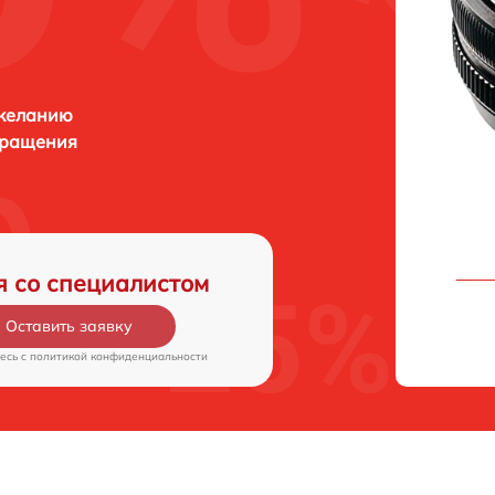
 желанию
бращения
я со специалистом
Оставить заявку
есь c
политикой конфиденциальности