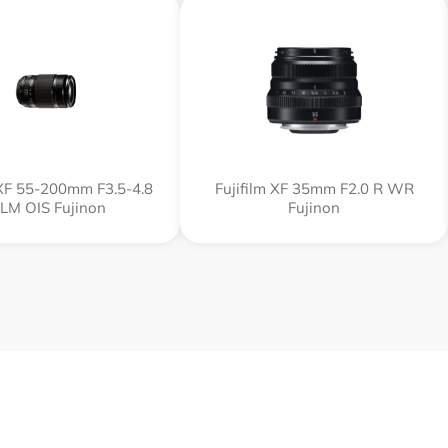
 XF 55-200mm F3.5-4.8
Fujifilm XF 35mm F2.0 R WR
 LM OIS Fujinon
Fujinon