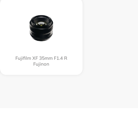
Fujifilm XF 35mm F1.4 R
Fujinon