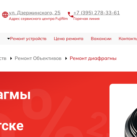
ул. Дзержинского, 25
+7 (395) 278-33-61
Адрес сервисного центра Fujifilm
Горячая линия
Ремонт устройств
Цена ремонта
Вакансии
Контакт
ств
Ремонт Объективов
Ремонт диафрагмы
агмы
тске