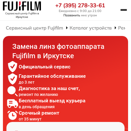
+7 (395) 278-33-61
Ежедневно с 9:00 до 21:00
Сервисный центр Fujifilm
в
Позвонить
мне утром
Иркутске
Сервисный центр Fujifilm
Каталог устройств
Ремо
Замена линз фотоаппарата
Fujifilm в Иркутске
Официальный сервис
Гарантийное обслуживание
до 3 лет
Диагностика за наш счет,
ремонт по желанию
Бесплатный выезд курьера
в день обращения
Срочный ремонт
от 35 минут