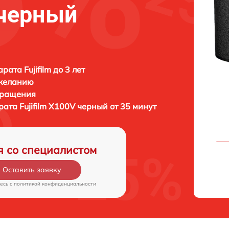
 черный
ата Fujifilm до 3 лет
 желанию
бращения
арата
Fujifilm X100V черный от 35 минут
я со специалистом
Оставить заявку
есь c
политикой конфиденциальности