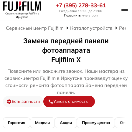
+7 (395) 278-33-61
Ежедневно с 9:00 до 21:00
Сервисный центр Fujifilm
в
Позвонить
мне утром
Иркутске
Сервисный центр Fujifilm
Каталог устройств
Ремо
Замена передней панели
фотоаппарата
Fujifilm X
Позвоните или закажите звонок. Наши мастера из
сервис-центра Fujifilm в Иркутске произведут оценку
стоимости ремонта фотоаппарата Замена передней
панели.
Есть запчасти
Узнать стоимость
Гарантия
Модели
Акции
Преимущества
Отзы