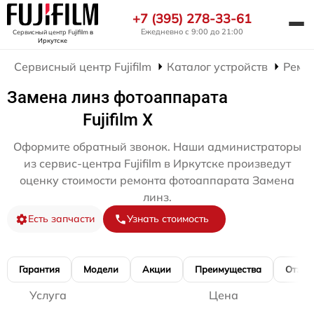
+7 (395) 278-33-61
Ежедневно с 9:00 до 21:00
Сервисный центр Fujifilm
в
Иркутске
Сервисный центр Fujifilm
Каталог устройств
Ремо
Замена линз фотоаппарата
Fujifilm X
Оформите обратный звонок. Наши администраторы
из сервис-центра Fujifilm в Иркутске произведут
оценку стоимости ремонта фотоаппарата Замена
линз.
Есть запчасти
Узнать стоимость
Гарантия
Модели
Акции
Преимущества
Отзы
Услуга
Цена