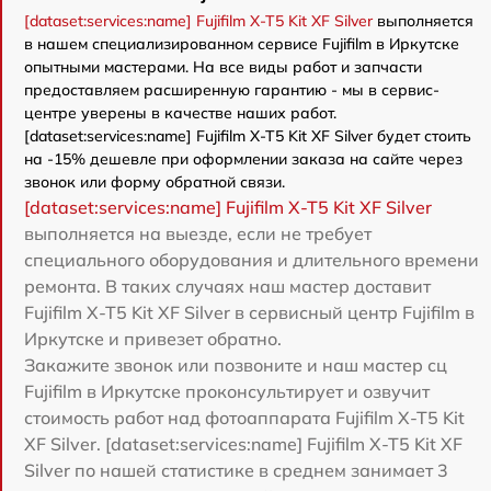
[dataset:services:name] Fujifilm X-T5 Kit XF Silver
выполняется
в нашем специализированном сервисе Fujifilm в Иркутске
опытными мастерами. На все виды работ и запчасти
предоставляем расширенную гарантию - мы в сервис-
центре уверены в качестве наших работ.
[dataset:services:name] Fujifilm X-T5 Kit XF Silver будет стоить
на -15% дешевле при оформлении заказа на сайте через
звонок или форму обратной связи.
[dataset:services:name] Fujifilm X-T5 Kit XF Silver
выполняется на выезде, если не требует
специального оборудования и длительного времени
ремонта. В таких случаях наш мастер доставит
Fujifilm X-T5 Kit XF Silver в сервисный центр Fujifilm в
Иркутске и привезет обратно.
Закажите звонок или позвоните и наш мастер сц
Fujifilm в Иркутске проконсультирует и озвучит
стоимость работ над фотоаппарата Fujifilm X-T5 Kit
XF Silver. [dataset:services:name] Fujifilm X-T5 Kit XF
Silver по нашей статистике в среднем занимает 3