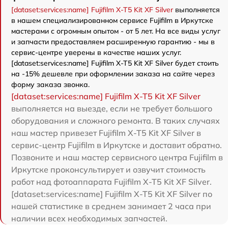
[dataset:services:name] Fujifilm X-T5 Kit XF Silver
выполняется
в нашем специализированном сервисе Fujifilm в Иркутске
мастерами с огромным опытом - от 5 лет. На все виды услуг
и запчасти предоставляем расширенную гарантию - мы в
сервис-центре уверены в качестве наших услуг.
[dataset:services:name] Fujifilm X-T5 Kit XF Silver будет стоить
на -15% дешевле при оформлении заказа на сайте через
форму заказа звонка.
[dataset:services:name] Fujifilm X-T5 Kit XF Silver
выполняется на выезде, если не требует большого
оборудования и сложного ремонта. В таких случаях
наш мастер привезет Fujifilm X-T5 Kit XF Silver в
сервис-центр Fujifilm в Иркутске и доставит обратно.
Позвоните и наш мастер сервисного центра Fujifilm в
Иркутске проконсультирует и озвучит стоимость
работ над фотоаппарата Fujifilm X-T5 Kit XF Silver.
[dataset:services:name] Fujifilm X-T5 Kit XF Silver по
нашей статистике в среднем занимает 2 часа при
наличии всех необходимых запчастей.