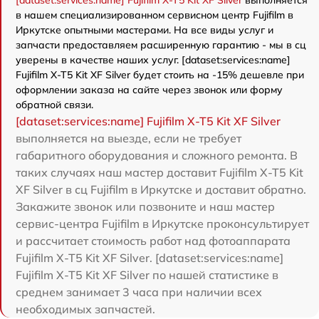
[dataset:services:name] Fujifilm X-T5 Kit XF Silver
выполняется
в нашем специализированном сервисном центр Fujifilm в
Иркутске опытными мастерами. На все виды услуг и
запчасти предоставляем расширенную гарантию - мы в сц
уверены в качестве наших услуг. [dataset:services:name]
Fujifilm X-T5 Kit XF Silver будет стоить на -15% дешевле при
оформлении заказа на сайте через звонок или форму
обратной связи.
[dataset:services:name] Fujifilm X-T5 Kit XF Silver
выполняется на выезде, если не требует
габаритного оборудования и сложного ремонта. В
таких случаях наш мастер доставит Fujifilm X-T5 Kit
XF Silver в сц Fujifilm в Иркутске и доставит обратно.
Закажите звонок или позвоните и наш мастер
сервис-центра Fujifilm в Иркутске проконсультирует
и рассчитает стоимость работ над фотоаппарата
Fujifilm X-T5 Kit XF Silver. [dataset:services:name]
Fujifilm X-T5 Kit XF Silver по нашей статистике в
среднем занимает 3 часа при наличии всех
необходимых запчастей.