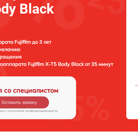
ody Black
ата Fujifilm до 3 лет
 желанию
бращения
тоаппарата
Fujifilm X-T5 Body Black от 35 минут
я со специалистом
Оставить заявку
есь c
политикой конфиденциальности