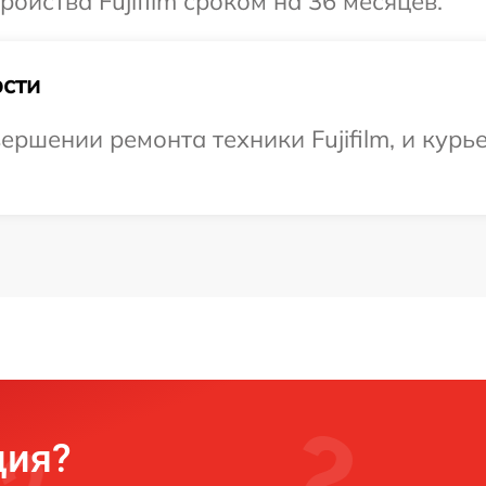
йства Fujifilm сроком на 36 месяцев.
сти
ршении ремонта техники Fujifilm, и курье
ция?