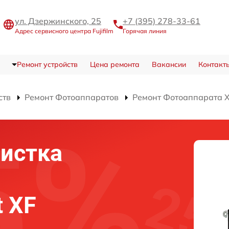
ул. Дзержинского, 25
+7 (395) 278-33-61
Адрес сервисного центра Fujifilm
Горячая линия
Ремонт устройств
Цена ремонта
Вакансии
Контакт
ств
Ремонт Фотоаппаратов
Ремонт Фотоаппарата X-
истка
t XF