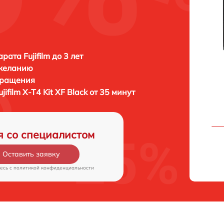
ата Fujifilm до 3 лет
 желанию
бращения
ujifilm X-T4 Kit XF Black от 35 минут
я со специалистом
Оставить заявку
есь c
политикой конфиденциальности