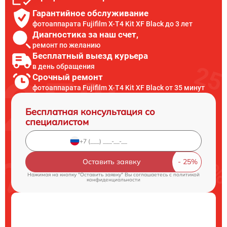
Гарантийное обслуживание
фотоаппарата Fujifilm X-T4 Kit XF Black до 3 лет
Диагностика за наш счет,
ремонт по желанию
Бесплатный выезд курьера
в день обращения
Срочный ремонт
фотоаппарата Fujifilm X-T4 Kit XF Black от 35 минут
Бесплатная консультация со
специалистом
Оставить заявку
Нажимая на кнопку "Оставить заявку" Вы соглашаетесь c
политикой
конфиденциальности