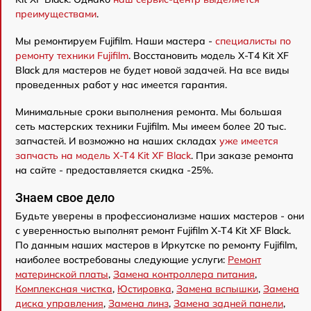
преимуществами
.
Мы ремонтируем Fujifilm. Наши мастера -
специалисты по
ремонту техники Fujifilm
. Восстановить модель X-T4 Kit XF
Black для мастеров не будет новой задачей. На все виды
проведенных работ у нас имеется гарантия.
Минимальные сроки выполнения ремонта. Мы большая
сеть мастерских техники Fujifilm. Мы имеем более 20 тыс.
запчастей. И возможно на наших складах
уже имеется
запчасть на модель X-T4 Kit XF Black
. При заказе ремонта
на сайте - предоставляется скидка -25%.
Знаем свое дело
Будьте уверены в профессионализме наших мастеров - они
с уверенностью выполнят ремонт Fujifilm X-T4 Kit XF Black.
По данным наших мастеров в Иркутске по ремонту Fujifilm,
наиболее востребованы следующие услуги:
Ремонт
материнской платы
,
Замена контроллера питания
,
Комплексная чистка
,
Юстировка
,
Замена вспышки
,
Замена
диска управления
,
Замена линз
,
Замена задней панели
,