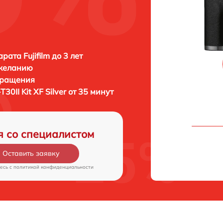
ата Fujifilm до 3 лет
 желанию
бращения
-T30II Kit XF Silver от 35 минут
я со специалистом
Оставить заявку
есь c
политикой конфиденциальности