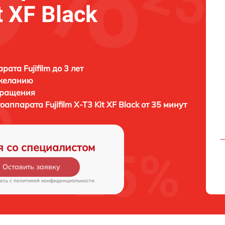
t XF Black
ата Fujifilm до 3 лет
 желанию
бращения
тоаппарата
Fujifilm X-T3 Kit XF Black от 35 минут
я со специалистом
Оставить заявку
есь c
политикой конфиденциальности