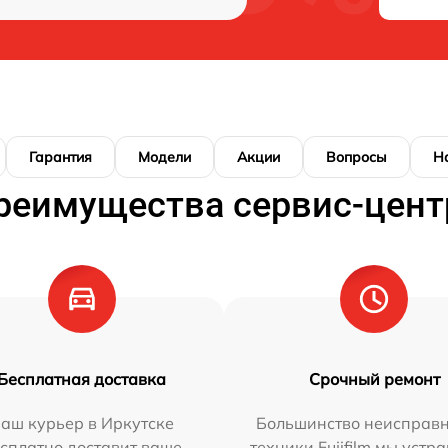
Гарантия
Модели
Акции
Вопросы
Н
реимущества сервис-цент
Бесплатная доставка
Срочный ремонт
аш курьер в Иркутске
Большинство неисправн
сплатно доставит ваше
техники Fujifilm мы устр