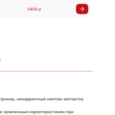
3400 р
3500 р
3900 р
3800 р
е
3300 р
2300 р
2200 р
пример, некорректный монтаж запчасти).
2500 р
ие заявленным характеристикам при