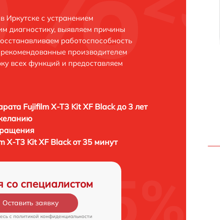
k в Иркутске с устранением
м диагностику, выявляем причины
восстанавливаем работоспособность
и рекомендованные производителем
рку всех функций и предоставляем
ата Fujifilm X-T3 Kit XF Black до 3 лет
 желанию
бращения
m X-T3 Kit XF Black от 35 минут
я со специалистом
Оставить заявку
есь c
политикой конфиденциальности