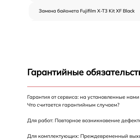
Замена байонета Fujifilm X-T3 Kit XF Black
Чистка CCD/CMOS матрицы Fujifilm X-T3 Kit
XF Black
Устранение битых пикселей на CCD/CMOS
матрице Fujifilm X-T3 Kit XF Black
Замена платы отсека карты памяти Fujifilm
X-T3 Kit XF Black
Гарантийные обязательств
Замена материнской платы Fujifilm X-T3 Kit
XF Black
Гарантия от сервиса: на установленные нами
Замена затвора Fujifilm X-T3 Kit XF Black
Что считается гарантийным случаем?
Замена корпуса Fujifilm X-T3 Kit XF Black
Для работ: Повторное возникновение дефект
Замена контроллера питания Fujifilm X-T3 K
Для комплектующих: Преждевременный выход 
XF Black