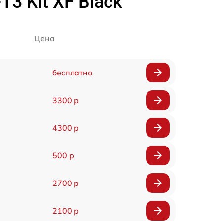
T3 Kit XF Black
Цена
бесплатно
3300 р
4300 р
500 р
2700 р
2100 р