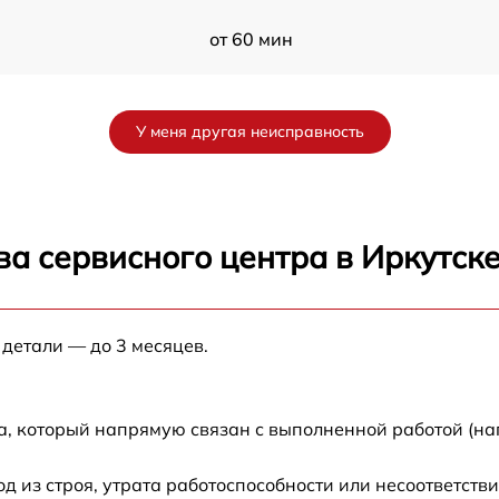
от 60 мин
от 60 мин
У меня другая неисправность
от 60 мин
от 60 мин
а сервисного центра в Иркутск
от 60 мин
 детали — до 3 месяцев.
от 60 мин
от 60 мин
а, который напрямую связан с выполненной работой (на
it
от 60 мин
из строя, утрата работоспособности или несоответств