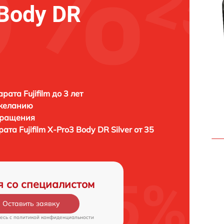
 Body DR
ата Fujifilm до 3 лет
 желанию
бращения
арата
Fujifilm X-Pro3 Body DR Silver от 35
я со специалистом
Оставить заявку
есь c
политикой конфиденциальности