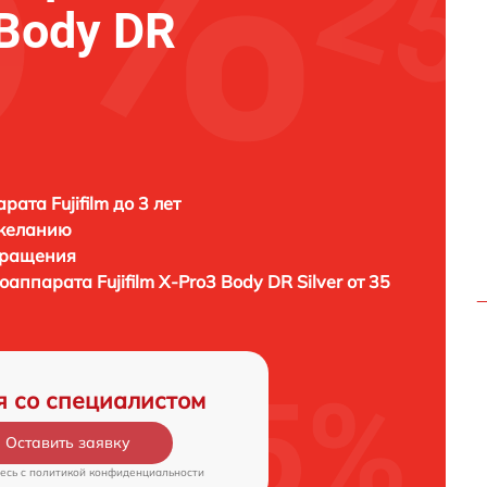
 Body DR
ата Fujifilm до 3 лет
 желанию
бращения
тоаппарата
Fujifilm X-Pro3 Body DR Silver от 35
я со специалистом
Оставить заявку
есь c
политикой конфиденциальности