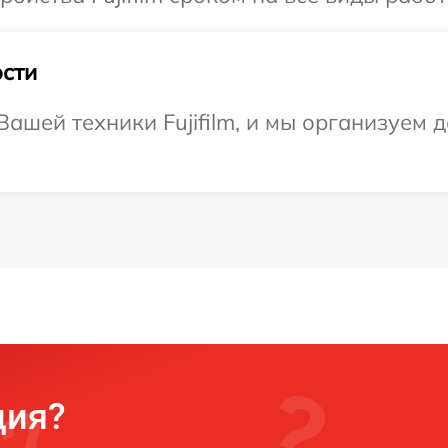
сти
ашей техники Fujifilm, и мы организуем д
ция?