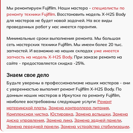
Мы ремонтируем Fujifilm. Наши мастера -
специалисты по
ремонту техники Fujifilm
. Восстановить модель X-H2S Body
для мастеров не будет новой задачей. На все виды
проведенных работ у нас имеется гарантия.
Минимальные сроки выполнения ремонта. Мы большая
сеть мастерских техники Fujifilm. Мы имеем более 20 тыс.
запчастей. И возможно на наших складах
уже имеется
запчасть на модель X-H2S Body
. При заказе ремонта на
сайте - предоставляется скидка -25%.
Знаем свое дело
Будьте уверены в профессионализме наших мастеров - они
с уверенностью выполнят ремонт Fujifilm X-H2S Body. По
данным наших мастеров в Иркутске по ремонту Fujifilm,
наиболее востребованы следующие услуги:
Ремонт
материнской платы
,
Замена контроллера питания
,
Комплексная чистка
,
Юстировка
,
Замена вспышки
,
Замена
диска управления
,
Замена линз
,
Замена задней панели
,
Замена передней панели
,
Замена устройства стабилизации
.