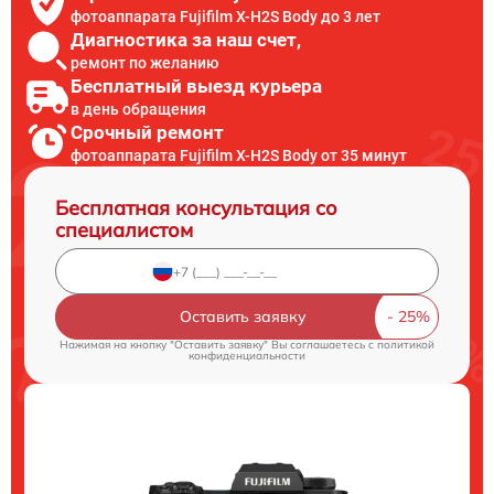
фотоаппарата Fujifilm X-H2S Body до 3 лет
Диагностика за наш счет,
ремонт по желанию
Бесплатный выезд курьера
в день обращения
Срочный ремонт
фотоаппарата Fujifilm X-H2S Body от 35 минут
Бесплатная консультация со
специалистом
Оставить заявку
Нажимая на кнопку "Оставить заявку" Вы соглашаетесь c
политикой
конфиденциальности