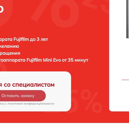
o
ата Fujifilm до 3 лет
 желанию
бращения
отоаппарата
Fujifilm Mini Evo от 35 минут
я со специалистом
Оставить заявку
есь c
политикой конфиденциальности