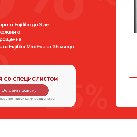
ата Fujifilm до 3 лет
 желанию
бращения
рата
Fujifilm Mini Evo от 35 минут
я со специалистом
Оставить заявку
есь c
политикой конфиденциальности