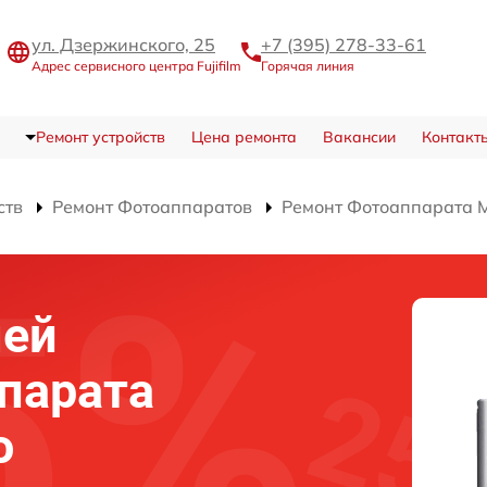
ул. Дзержинского, 25
+7 (395) 278-33-61
Адрес сервисного центра Fujifilm
Горячая линия
Ремонт устройств
Цена ремонта
Вакансии
Контакт
ств
Ремонт Фотоаппаратов
Ремонт Фотоаппарата M
ней
парата
o