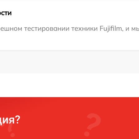
сти
ешном тестировании техники Fujifilm, и м
ция?