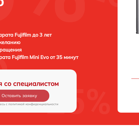
o
ата Fujifilm до 3 лет
 желанию
бращения
арата
Fujifilm Mini Evo от 35 минут
я со специалистом
Оставить заявку
есь c
политикой конфиденциальности