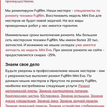
преимуществами
.
Мы ремонтируем Fujifilm. Наши мастера -
специалисты по
ремонту техники Fujifilm
. Восстановить модель Mini Evo для
мастеров не будет новой задачей. На все виды
проведенных работ у нас имеется гарантия.
Минимальные сроки выполнения ремонта. Мы большая
сеть мастерских техники Fujifilm. Мы имеем более 20 тыс.
запчастей. И возможно на наших складах
уже имеется
запчасть на модель Mini Evo
. При заказе ремонта на сайте -
предоставляется скидка -25%.
Знаем свое дело
Будьте уверены в профессионализме наших мастеров - они
с уверенностью выполнят ремонт Fujifilm Mini Evo. По
данным наших мастеров в Иркутске по ремонту Fujifilm,
наиболее востребованы следующие услуги:
Ремонт
материнской платы
,
Замена контроллера питания
,
Комплексная чистка
,
Юстировка
,
Замена вспышки
,
Замена
диска управления
,
Замена линз
,
Замена задней панели
,
Замена передней панели
,
Замена устройства стабилизации
.