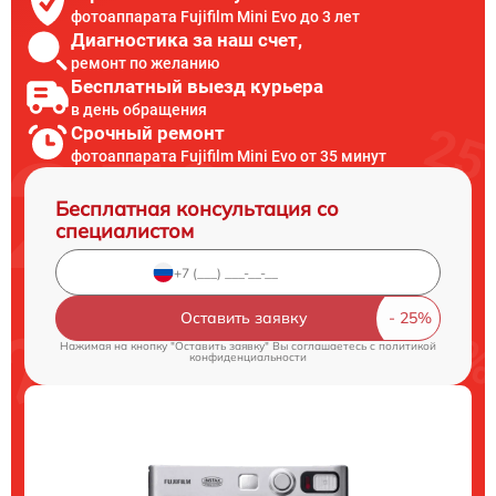
фотоаппарата Fujifilm Mini Evo до 3 лет
Диагностика за наш счет,
ремонт по желанию
Бесплатный выезд курьера
в день обращения
Срочный ремонт
фотоаппарата Fujifilm Mini Evo от 35 минут
Бесплатная консультация со
специалистом
Оставить заявку
Нажимая на кнопку "Оставить заявку" Вы соглашаетесь c
политикой
конфиденциальности