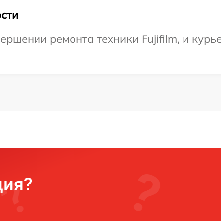
сти
ршении ремонта техники Fujifilm, и курь
ция?