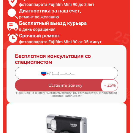
фотоаппарата Fujifilm Mini 90 до 3 лет
Диагностика за наш счет,
ремонт по желанию
Бесплатный выезд курьера
в день обращения
Срочный ремонт
фотоаппарата Fujifilm Mini 90 от 35 минут
Бесплатная консультация со
специалистом
Оставить заявку
Нажимая на кнопку "Оставить заявку" Вы соглашаетесь c
политикой
конфиденциальности