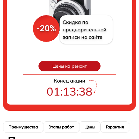
Скидка по
-20%
предварительной
записи на сайте
Цены на ремонт
Конец акции
01:13:37
Преимущества
Этапы работ
Цены
Гарантия
М