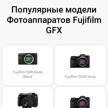
Популярные модели
Фотоаппаратов Fujifilm
GFX
Fujifilm 50R Body
Black
Fujifilm 50SII body