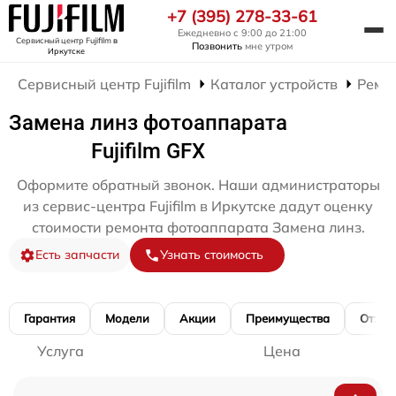
+7 (395) 278-33-61
Ежедневно с 9:00 до 21:00
Сервисный центр Fujifilm
в
Позвонить
мне утром
Иркутске
Сервисный центр Fujifilm
Каталог устройств
Ремо
Замена линз фотоаппарата
Fujifilm GFX
Оформите обратный звонок. Наши администраторы
из сервис-центра Fujifilm в Иркутске дадут оценку
стоимости ремонта фотоаппарата Замена линз.
Есть запчасти
Узнать стоимость
Гарантия
Модели
Акции
Преимущества
Отзы
Услуга
Цена