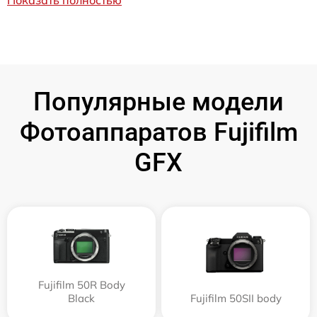
Показать полностью
Популярные модели
Фотоаппаратов Fujifilm
GFX
Fujifilm 50R Body
Black
Fujifilm 50SII body