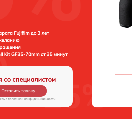
ата Fujifilm до 3 лет
 желанию
бращения
0SII Kit GF35-70mm от 35 минут
я со специалистом
Оставить заявку
есь c
политикой конфиденциальности