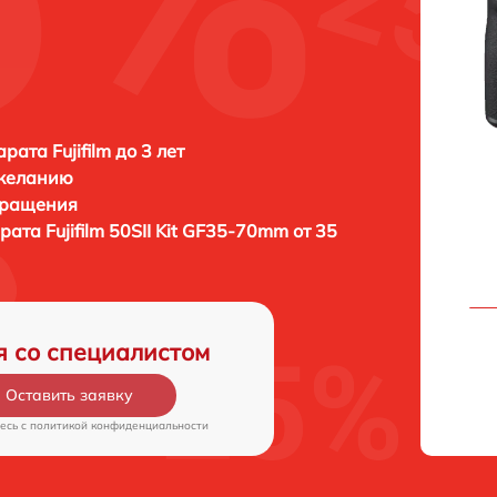
ата Fujifilm до 3 лет
 желанию
бращения
арата
Fujifilm 50SII Kit GF35-70mm от 35
я со специалистом
Оставить заявку
есь c
политикой конфиденциальности