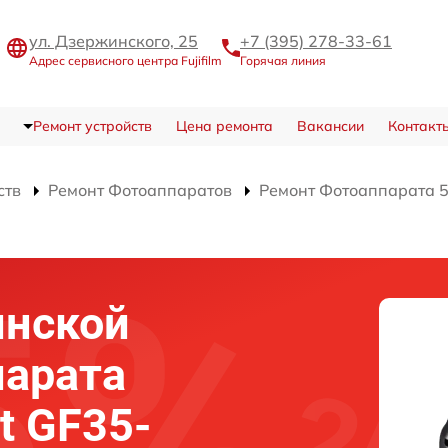
ул. Дзержинского, 25
+7 (395) 278-33-61
Адрес сервисного центра Fujifilm
Горячая линия
Ремонт устройств
Цена ремонта
Вакансии
Контакт
ств
Ремонт Фотоаппаратов
Ремонт Фотоаппарата 5
инской
парата
it GF35-