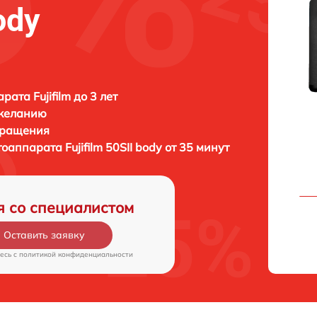
ody
ата Fujifilm до 3 лет
 желанию
бращения
отоаппарата
Fujifilm 50SII body от 35 минут
я со специалистом
Оставить заявку
есь c
политикой конфиденциальности