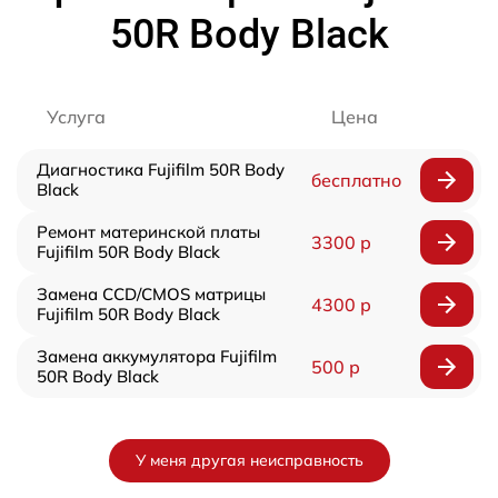
50R Body Black
Услуга
Цена
Диагностика Fujifilm 50R Body
бесплатно
Black
Ремонт материнской платы
3300 р
Fujifilm 50R Body Black
Замена CCD/CMOS матрицы
4300 р
Fujifilm 50R Body Black
Замена аккумулятора Fujifilm
500 р
50R Body Black
У меня другая неисправность