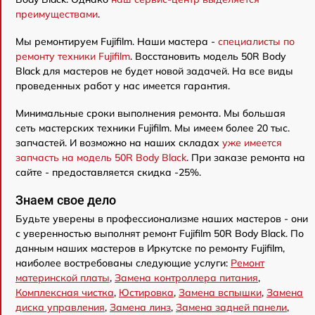
преимуществами
.
Мы ремонтируем Fujifilm. Наши мастера -
специалисты по
ремонту техники Fujifilm
. Восстановить модель 50R Body
Black для мастеров не будет новой задачей. На все виды
проведенных работ у нас имеется гарантия.
Минимальные сроки выполнения ремонта. Мы большая
сеть мастерских техники Fujifilm. Мы имеем более 20 тыс.
запчастей. И возможно на наших складах
уже имеется
запчасть на модель 50R Body Black
. При заказе ремонта на
сайте - предоставляется скидка -25%.
Знаем свое дело
Будьте уверены в профессионализме наших мастеров - они
с уверенностью выполнят ремонт Fujifilm 50R Body Black. По
данным наших мастеров в Иркутске по ремонту Fujifilm,
наиболее востребованы следующие услуги:
Ремонт
материнской платы
,
Замена контроллера питания
,
Комплексная чистка
,
Юстировка
,
Замена вспышки
,
Замена
диска управления
,
Замена линз
,
Замена задней панели
,