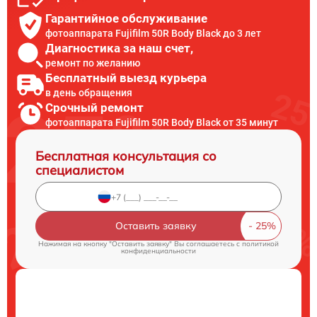
Гарантийное обслуживание
фотоаппарата Fujifilm 50R Body Black до 3 лет
Диагностика за наш счет,
ремонт по желанию
Бесплатный выезд курьера
в день обращения
Срочный ремонт
фотоаппарата Fujifilm 50R Body Black от 35 минут
Бесплатная консультация со
специалистом
Оставить заявку
Нажимая на кнопку "Оставить заявку" Вы соглашаетесь c
политикой
конфиденциальности